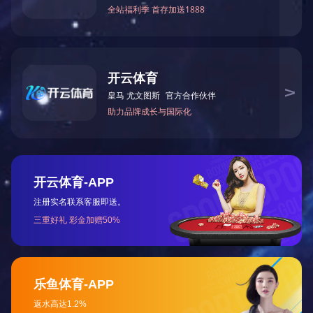
首页
前一页
1
后一页
尾页
产品中心
制氧机
褥疮防治床垫
雾化器
华体会体育官方网站
医用空气压缩机
空氧混合器
空氧混合仪
急救转运呼吸机
呼吸管路硅胶类产品